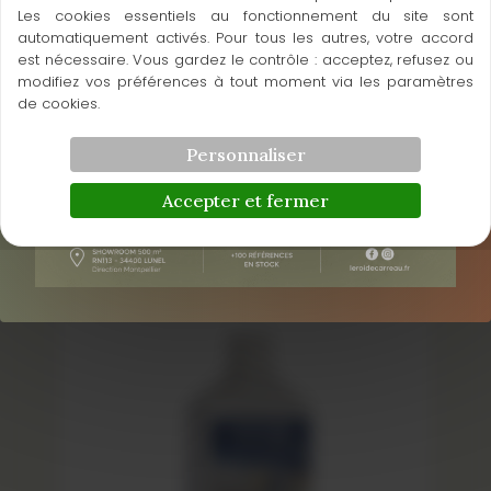
Les cookies essentiels au fonctionnement du site sont
automatiquement activés. Pour tous les autres, votre accord
est nécessaire. Vous gardez le contrôle : acceptez, refusez ou
modifiez vos préférences à tout moment via les paramètres
de cookies.
Personnaliser
Accepter et fermer
DETERDEK PRO
Produits de traitement