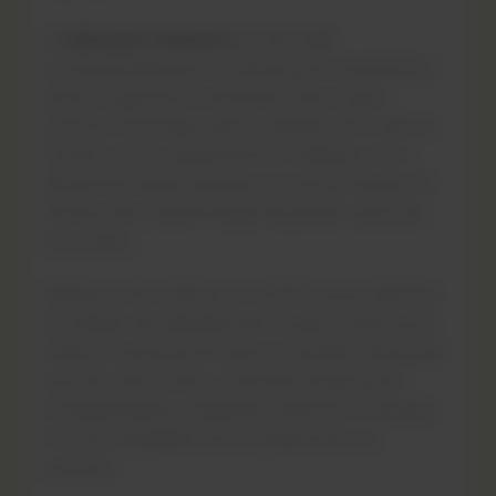
Le
Nettoyant Universel
est votre allié
incontournable pour le nettoyage en profondeur.
Dilué, il dégraisse et nettoie les sols en grès
cérame, céramique, pierre naturelle, terre cuite et
ciment, tout en respectant les matériaux. Pur, il
élimine les taches tenaces sur le grès cérame et
nettoie sans endommager les pierres sensibles
aux acides.
Idéal pour les surfaces en ciment et pour éliminer
les résidus de prétraitement du grès cérame poli
brillant, ce produit est aussi un excellent décapant
pour les cires à l’eau. Composé d’ingrédients
biodégradables, il dégraisse, détache et décape
en toute simplicité, tout en préservant vos
surfaces.