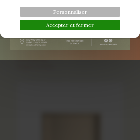
Personnaliser
Accepter et fermer
Etagère INOX DIAMOND à
encastrer
Étagère et Niche