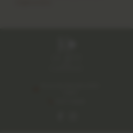
Étagère et Niche
83 rue des fournels 34400
Lunel
04 67 71 88 88