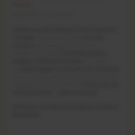
finitions
Etagère INOX Tiles-in à poser
Pensée pour une installation lors de la pose du
carrelage
, cette étagère se fixe
entre deux
carreaux
, sans perçage, pour un rendu
parfaitement intégré.
En installant plusieurs
étagères à différentes hauteurs
, vous créez
un
résultat élégant, structuré et très fonctionnel
.
Fabriquée en inox de 1,5 mm d’épaisseur, elle est
disponible en finitions premium :
inox brossé
,
noir
mat thermolaqué
ou
pierre structurée
.
Idéale pour une salle de bain épurée, durable et
bien pensée.