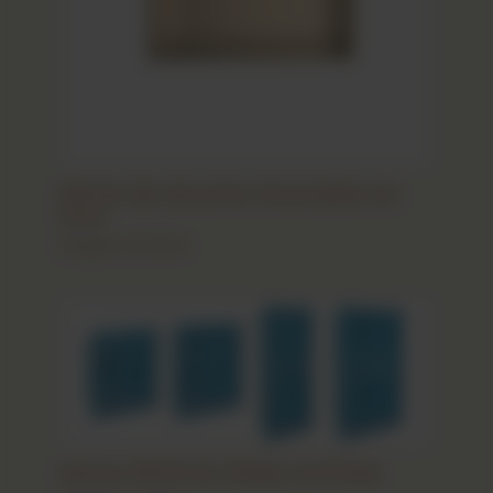
Niche de douche réversible en
inox
Étagère et Niche
Niche PROFOIL PANEL SYSTEM