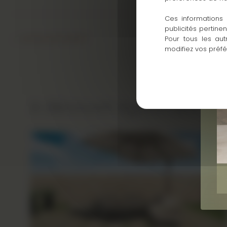
Ces informations 
publicités pertine
←
Article précédent
Pour tous les aut
modifiez vos préf
A découvrir également