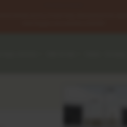
Fermeture estivale
erons fermés du 15 au 31 août inclus. Réouverture le 1er sep
Toute l'équipe vous souhaite un bel été !
relage extérieur
Salle de bain
Cuisine
Dressing