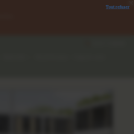
Tout refuser
tembre.
04 67 71 88 88
Matériels
Stock Promos
Coup de cœur