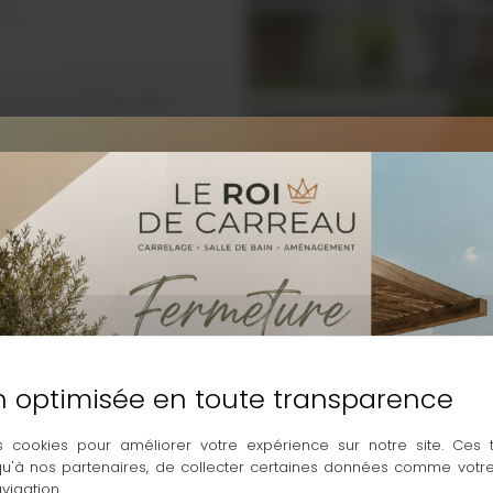
 !
ne, ce carrelage effet
orain. En 20 mm
tensifs : pose sur plots,
ossable. Sa finition
t un choix audacieux
t sans concession.
s cookies pour améliorer votre expérience sur notre site. Ces
 qu'à nos partenaires, de collecter certaines données comme votre
vigation.