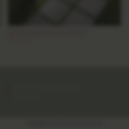
60×60 System Perla 20mm
Dalle 20mm
83 rue des fournels 34400 Lunel
04 67 71 88 88
Copyright © 2026 Le Roi De Carreau