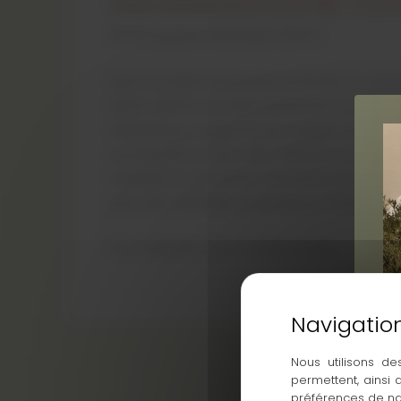
Choix commercial en stock 38€ TTC/m2
60×60 System Anthracite 20mm
Avec sa teinte anthracite profonde et urbai
béton affirme un style résolument contemp
d’épaisseur, il supporte les usages les plus in
sur pelouse ou à la colle, même en zone carr
texturée et son coloris minéral foncé en fon
pour des extérieurs graphiques, robustes e
Noir Graphite, Force Architecturale
Nous utilisons de
permettent, ainsi
préférences de na