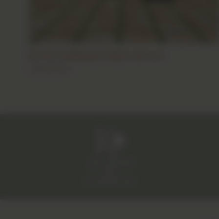
61×61 DURANGO MED 20mm
Dalle 20mm