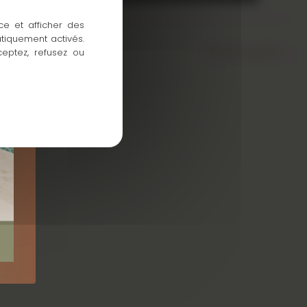
ce et afficher des
atiquement activés.
Article suivant
→
ceptez, refusez ou