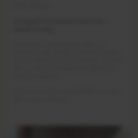
60×120 TIMES grey
Carrelage 60×120 inspiration Pierre Grise –
Veinage 3D Unique
Donnez vie à vos espaces avec TIMES, une
collection en grès cérame qui réinvente la pierre
dans une version moderne et élégante. Sa texture
grise aux veines 3D spectaculaires apporte du
relief et du caractère,
Lot de 17 m², choix commercial, 30€/m². En stock –
offre à ne pas manquer !